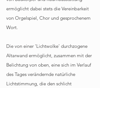
ermöglicht dabei stets die Vereinbarkeit
von Orgelspiel, Chor und gesprochenem
Wort.
Die von einer ‘Lichtwolke’ durchzogene
Altarwand ermöglicht, zusammen mit der
Belichtung von oben, eine sich im Verlauf
des Tages verändernde natürliche
Lichtstimmung, die den schlicht
gehaltenen Raum dezent belebt. In dem
von äußeren Einflüssen geschützten
Sakralraum wird so das natürliche Umfeld
abstrakt spürbar, bei gleichzeitigem
Rückzug und der Möglichkeit zur
Besinnung.