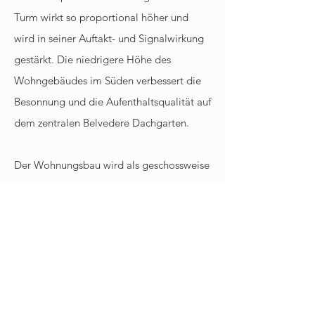
Turm wirkt so proportional höher und
wird in seiner Auftakt- und Signalwirkung
gestärkt. Die niedrigere Höhe des
Wohngebäudes im Süden verbessert die
Besonnung und die Aufenthaltsqualität auf
dem zentralen Belvedere Dachgarten.
Der Wohnungsbau wird als geschossweise
gestaffeltes, mäanderförmiges Band
geplant, das sich entlang der
Straßenkanten in einer schützenden Geste
um das Grundstück legt. Im Norden wird
der fehlende Lärmschutz der Freianlagen
mittels einer verglasten Pergola
komplettiert. Dachterrassen und